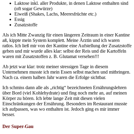
Laktose inkl. aller Produkte, in denen Laktose enthalten sind
(oft sogar Gewürze)
Eiweiß (Shakes, Lachs, Meeresfrüchte etc.)
Essig
Zusatzstoffe
Als ich Mitte Zwanzig für einen längeren Zeitraum in einer Kantine
aß, kippte mein System komplett. Meine Ärztin und ich waren
ratlos. Ich ließ mir von der Kantine eine Aufstellung der Zusatzstoffe
geben und mir wurde alles klar: selbst der Reis und die Kartoffeln
waren mit Zusatzstoffen z. B. Glutamat versehen!!!
Ab jetzt war klar: trotz meiner stressigen Tage in diesem
Unternehmen musste ich mein Essen selbst machen und mitbringen.
Nach ca. einem halben Jahr waren die Erfolge sichtbar.
Ich schmiss dann alle als „richtig“ bezeichneten Ernährungslehren
über Bord (viel Kohlehydrate) und fing noch mehr an, auf meinen
Körper zu hören. Ich lebte lange Zeit mit diesen vielen
Einschränkungen der Ernährung. Besonders im Restaurant musste
ich aufpassen, was wo enthalten ist. Jedoch ging es mir immer
besser.
Der Super-Gau