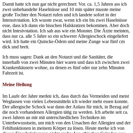
Damit hatte ich nun gar nicht gerechnet: Vor. ca. 1,5 Jahren ass ich
zwei unbehandelte Haselnüsse und 10 min später musste meine
große Tochter den Notarzt rufen und ich landete sofort in der
Intensivstation. Ich wusste zwar, wenn ich ein bis zwei Haselnüsse
esse, dass ich dann ein bisschen Halskratzen bekommen. Aber doch
nicht Intesivstation. Ich sah aus wie ein Monster. Die Ärzte meinten,
dass nur ca. alle 5 Jahre so ein schwerer Allergieschock eingeliefert
wird. Ich hatte ein Quincke-Ödem und meine Zunge war fünf cm
dick und breit.
Ich muss sagen: Dank an den Notarzt und die Sanitäter, die
innerhalb von zwei Minuten hier waren und dass ich zwischen zwei
Krankenhäusern wohne, zu denen es fünf oder nur zehn Minuten
Fahrzeit ist.
Meine Heilung
Im Laufe der Jahre merkte ich, dass durch das Vermeiden und meist
Weglassen von vielen Lebensmitteln ich wieder mehr essen konnte.
Der allergische Schock war dann der Anlass für mich, in Bezug auf
die noch vorhandenen Allergien tätig zu werden. Ich arbeite seit ca.
zwei Jahren an mir mit unterschiedlichen Techniken im
Unterbewusstsein, um mich von den Ursachen der Allergien und der
Fehlfunktionen in meinem Körper zu lösen. Heute merke ich von