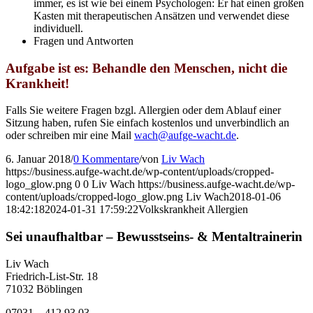
immer, es ist wie bei einem Psychologen: Er hat einen großen
Kasten mit therapeutischen Ansätzen und verwendet diese
individuell.
Fragen und Antworten
Aufgabe ist es: Behandle den Menschen, nicht die
Krankheit!
Falls Sie weitere Fragen bzgl. Allergien oder dem Ablauf einer
Sitzung haben, rufen Sie einfach kostenlos und unverbindlich an
oder schreiben mir eine Mail
wach@aufge-wacht.de
.
6. Januar 2018
/
0 Kommentare
/
von
Liv Wach
https://business.aufge-wacht.de/wp-content/uploads/cropped-
logo_glow.png
0
0
Liv Wach
https://business.aufge-wacht.de/wp-
content/uploads/cropped-logo_glow.png
Liv Wach
2018-01-06
18:42:18
2024-01-31 17:59:22
Volkskrankheit Allergien
Sei unaufhaltbar – Bewusstseins- & Mentaltrainerin
Liv Wach
Friedrich-List-Str. 18
71032 Böblingen
07031 – 412 93 03