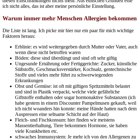
diesen Einschränkungen nichts mehr. Aus ethischen Gründen esse
ich nicht alles, das ist aber meine persönliche Einstellung.
Warum immer mehr Menschen Allergien bekommen
Die Liste ist lang. Ich picke mir hier nur ein paar für mich wichtige
Faktoren heraus:
Erblinie: es wird weitergegeben durch Mutter oder Vater, auch
wenn diese nicht betroffen waren
Böden: diese sind überdüngt und sind oft sehr giftig
Ungesunde Ernährung oder Fertiggerichte: Zucker, künstliche
Süßstoffe, Geschmacksverstärker, Kochsalz, gentechnische
Stoffe und vieles mehr führt zu schwerwiegenden
Erkrankungen
Obst und Gemüse: ist oft mit giftigen Spritzmitteln belastet
und sind in Plastik verpackt, welche viele gefährliche
Giftstoffe enthalten oder sogar hormonaktive Substanzen (ich
habe gestern in einem Discounter Pampelmusen gekauft, weil
ich nicht woanders hin konnte: meine Hände hatten nach dem
Auspressen eine seltsame Schicht auf der Haut)
Fleich- und Fischkonsum: hier finden wir meistens
Massentierhaltung, Tiere bekommen Hormone, sie haben
viele Krankheiten etc.
schwaches Immunsystem: Je mehr ich von den Allergenen zu