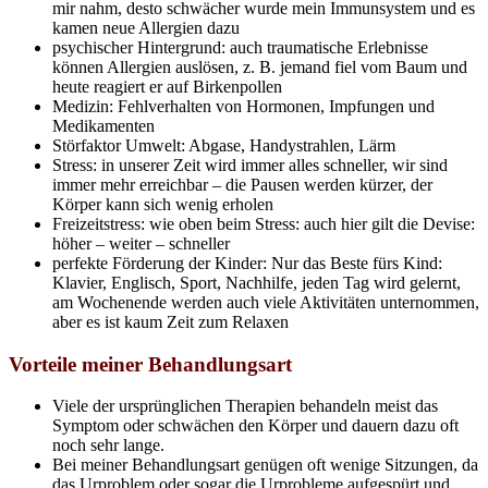
mir nahm, desto schwächer wurde mein Immunsystem und es
kamen neue Allergien dazu
psychischer Hintergrund: auch traumatische Erlebnisse
können Allergien auslösen, z. B. jemand fiel vom Baum und
heute reagiert er auf Birkenpollen
Medizin: Fehlverhalten von Hormonen, Impfungen und
Medikamenten
Störfaktor Umwelt: Abgase, Handystrahlen, Lärm
Stress: in unserer Zeit wird immer alles schneller, wir sind
immer mehr erreichbar – die Pausen werden kürzer, der
Körper kann sich wenig erholen
Freizeitstress: wie oben beim Stress: auch hier gilt die Devise:
höher – weiter – schneller
perfekte Förderung der Kinder: Nur das Beste fürs Kind:
Klavier, Englisch, Sport, Nachhilfe, jeden Tag wird gelernt,
am Wochenende werden auch viele Aktivitäten unternommen,
aber es ist kaum Zeit zum Relaxen
Vorteile meiner Behandlungsart
Viele der ursprünglichen Therapien behandeln meist das
Symptom oder schwächen den Körper und dauern dazu oft
noch sehr lange.
Bei meiner Behandlungsart genügen oft wenige Sitzungen, da
das Urproblem oder sogar die Urprobleme aufgespürt und