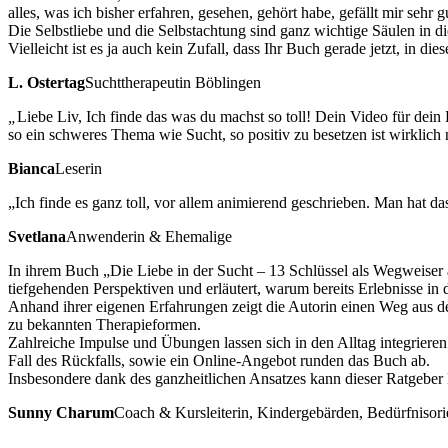
alles, was ich bisher erfahren, gesehen, gehört habe, gefällt mir seh
Die Selbstliebe und die Selbstachtung sind ganz wichtige Säulen in 
Vielleicht ist es ja auch kein Zufall, dass Ihr Buch gerade jetzt, in die
L. Ostertag
Suchttherapeutin Böblingen
„
Liebe Liv, Ich finde das was du machst so toll! Dein Video für dei
so ein schweres Thema wie Sucht, so positiv zu besetzen ist wirklich 
Bianca
Leserin
„Ich finde es ganz toll, vor allem animierend geschrieben. Man hat d
Svetlana
Anwenderin & Ehemalige
In ihrem Buch „Die Liebe in der Sucht – 13 Schlüssel als Wegweise
tiefgehenden Perspektiven und erläutert, warum bereits Erlebnisse i
Anhand ihrer eigenen Erfahrungen zeigt die Autorin einen Weg aus der
zu bekannten Therapieformen.
Zahlreiche Impulse und Übungen lassen sich in den Alltag integrieren
Fall des Rückfalls, sowie ein Online-Angebot runden das Buch ab.
Insbesondere dank des ganzheitlichen Ansatzes kann dieser Ratgeber B
Sunny Charum
Coach & Kursleiterin, Kindergebärden, Bedürfnisorie