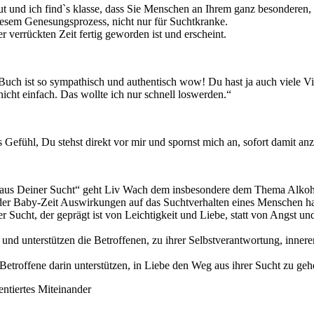
r gut und ich find`s klasse, dass Sie Menschen an Ihrem ganz besonderen,
diesem Genesungsprozess, nicht nur für Suchtkranke.
ser verrückten Zeit fertig geworden ist und erscheint.
n Buch ist so sympathisch und authentisch wow! Du hast ja auch viele V
nicht einfach. Das wollte ich nur schnell loswerden.“
as Gefühl, Du stehst direkt vor mir und spornst mich an, sofort damit a
r aus Deiner Sucht“ geht Liv Wach dem insbesondere dem Thema Alkohol
n der Baby-Zeit Auswirkungen auf das Suchtverhalten eines Menschen h
 Sucht, der geprägt ist von Leichtigkeit und Liebe, statt von Angst un
 und unterstützen die Betroffenen, zu ihrer Selbstverantwortung, inner
etroffene darin unterstützen, in Liebe den Weg aus ihrer Sucht zu geh
ntiertes Miteinander