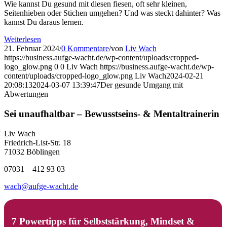
Wie kannst Du gesund mit diesen fiesen, oft sehr kleinen,
Seitenhieben oder Stichen umgehen? Und was steckt dahinter? Was
kannst Du daraus lernen.
Weiterlesen
21. Februar 2024
/
0 Kommentare
/
von
Liv Wach
https://business.aufge-wacht.de/wp-content/uploads/cropped-
logo_glow.png
0
0
Liv Wach
https://business.aufge-wacht.de/wp-
content/uploads/cropped-logo_glow.png
Liv Wach
2024-02-21
20:08:13
2024-03-07 13:39:47
Der gesunde Umgang mit
Abwertungen
Sei unaufhaltbar – Bewusstseins- & Mentaltrainerin
Liv Wach
Friedrich-List-Str. 18
71032 Böblingen
07031 – 412 93 03
wach@aufge-wacht.de
7 Powertipps für Selbststärkung, Mindset &