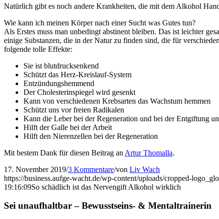
Natürlich gibt es noch andere Krankheiten, die mit dem Alkohol Hand
Wie kann ich meinen Körper nach einer Sucht was Gutes tun?
Als Erstes muss man unbedingt abstinent bleiben. Das ist leichter ge
einige Substanzen, die in der Natur zu finden sind, die für verschiede
folgende tolle Effekte:
Sie ist blutdrucksenkend
Schützt das Herz-Kreislauf-System
Entzündungshemmend
Der Cholesterinspiegel wird gesenkt
Kann von verschiedenen Krebsarten das Wachstum hemmen
Schützt uns vor freien Radikalen
Kann die Leber bei der Regeneration und bei der Entgiftung un
Hilft der Galle bei der Arbeit
Hilft den Nierenzellen bei der Regeneration
Mit bestem Dank für diesen Beitrag an
Artur Thomalla
.
17. November 2019
/
3 Kommentare
/
von
Liv Wach
https://business.aufge-wacht.de/wp-content/uploads/cropped-logo_gl
19:16:09
So schädlich ist das Nervengift Alkohol wirklich
Sei unaufhaltbar – Bewusstseins- & Mentaltrainerin