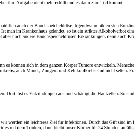
Leber ihre Aufgabe nicht mehr erfüllt und es dann zum Tod kommt.
natürlich auch der Bauchspeicheldrüse. Irgendwann bilden sich Entzünd
t man im Krankenhaus gelandet, so ist ein striktes Alkoholverbot einz
gibt aber noch andere Bauchspeicheldrüsen Erkrankungen, denn auch Kr
denn es können sich in dem ganzen Körper Tumore entwickeln. Menschen,
rebs, auch Mund-, Zungen- und Kehlkopfkrebs sind nicht selten. Fra
 Magen. Dort löst es Entzündungen aus und schädigt die Hautzellen. So
r werden ein leichteres Ziel für Infektionen. Durch das Gift sind im
 es mit dem Trinken, dann bleibt unser Körper für 24 Stunden anfällige