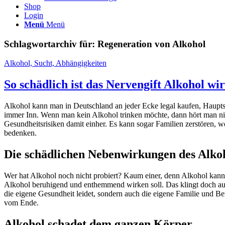
Shop
Login
Menü
Menü
Schlagwortarchiv für:
Regeneration von Alkohol
Alkohol, Sucht, Abhängigkeiten
So schädlich ist das Nervengift Alkohol wir
Alkohol kann man in Deutschland an jeder Ecke legal kaufen, Hauptsache
immer Inn. Wenn man kein Alkohol trinken möchte, dann hört man nich
Gesundheitsrisiken damit einher. Es kann sogar Familien zerstören, we
bedenken.
Die schädlichen Nebenwirkungen des Alko
Wer hat Alkohol noch nicht probiert? Kaum einer, denn Alkohol kann
Alkohol beruhigend und enthemmend wirken soll. Das klingt doch auf 
die eigene Gesundheit leidet, sondern auch die eigene Familie und B
vom Ende.
Alkohol schadet dem ganzen Körper