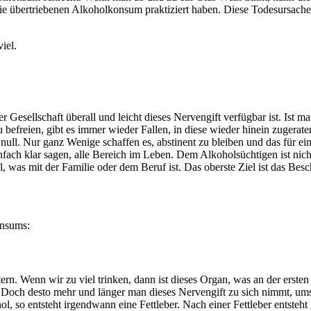
ie übertriebenen Alkoholkonsum praktiziert haben. Diese Todesursache 
iel.
.
Gesellschaft überall und leicht dieses Nervengift verfügbar ist. Ist man
 befreien, gibt es immer wieder Fallen, in diese wieder hinein zugera
ull. Nur ganz Wenige schaffen es, abstinent zu bleiben und das für eine
fach klar sagen, alle Bereich im Leben. Dem Alkoholsüchtigen ist nicht
, was mit der Familie oder dem Beruf ist. Das oberste Ziel ist das Besc
onsums:
ltern. Wenn wir zu viel trinken, dann ist dieses Organ, was an der ersten
n. Doch desto mehr und länger man dieses Nervengift zu sich nimmt, um
l, so entsteht irgendwann eine Fettleber. Nach einer Fettleber entsteh