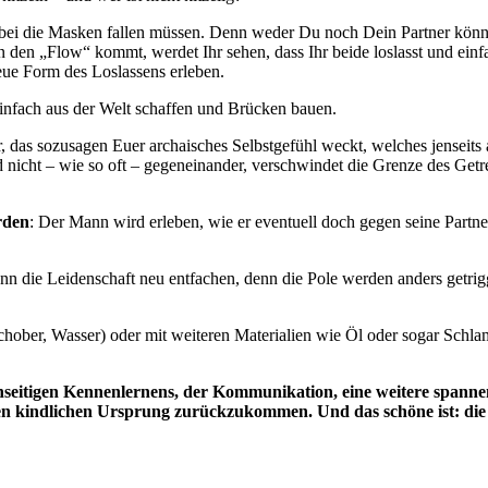
dabei die Masken fallen müssen. Denn weder Du noch Dein Partner könne
 den „Flow“ kommt, werdet Ihr sehen, dass Ihr beide loslasst und einfa
ue Form des Loslassens erleben.
infach aus der Welt schaffen und Brücken bauen.
 das sozusagen Euer archaisches Selbstgefühl weckt, welches jenseits a
 nicht – wie so oft – gegeneinander, verschwindet die Grenze des Getr
rden
: Der Mann wird erleben, wie er eventuell doch gegen seine Partner
nn die Leidenschaft neu entfachen, denn die Pole werden anders getr
schober, Wasser) oder mit weiteren Materialien wie Öl oder sogar Schl
egenseitigen Kennenlernens, der Kommunikation, eine weitere span
 kindlichen Ursprung zurückzukommen. Und das schöne ist: die Re