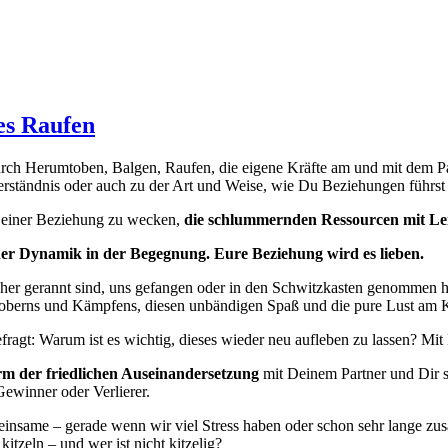
es Raufen
durch Herumtoben, Balgen, Raufen, die eigene Kräfte am und mit dem P
erständnis oder auch zu der Art und Weise, wie Du Beziehungen führst o
Deiner Beziehung zu wecken,
die schlummernden Ressourcen mit Leic
er Dynamik in der Begegnung. Eure Beziehung wird es lieben.
ns her gerannt sind, uns gefangen oder in den Schwitzkasten genommen 
Eroberns und Kämpfens, diesen unbändigen Spaß und die pure Lust am 
efragt: Warum ist es wichtig, dieses wieder neu aufleben zu lassen? Mi
m der friedlichen Auseinandersetzung
mit Deinem Partner und Dir s
ewinner oder Verlierer.
meinsame – gerade wenn wir viel Stress haben oder schon sehr lange z
itzeln – und wer ist nicht kitzelig?