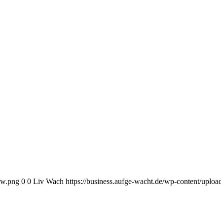
ow.png
0
0
Liv Wach
https://business.aufge-wacht.de/wp-content/uplo