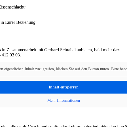
issenschlacht“.
 in Eurer Beziehung.
s in Zusammenarbeit mit Gerhard Schrabal anbieten, bald mehr dazu.
 412 93 03.
n eigentlichen Inhalt zuzugreifen, klicken Sie auf den Button unten. Bitte bea
Inhalt entsperren
Mehr Informationen
ein“, die er als Coach und spiritueller Lehrer in der individuellen P