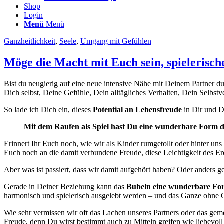
Shop
Login
Menü
Menü
Ganzheitlichkeit
,
Seele
,
Umgang mit Gefühlen
Möge die Macht mit Euch sein, spielerisch
Bist du neugierig auf eine neue intensive Nähe mit Deinem Partner 
Dich selbst, Deine Gefühle, Dein alltägliches Verhalten, Dein Selbstv
So lade ich Dich ein, dieses
Potential an Lebensfreude
in Dir und 
Mit dem Raufen als Spiel hast Du eine wunderbare Form d
Erinnert Ihr Euch noch, wie wir als Kinder rumgetollt oder hinter u
Euch noch an die damit verbundene Freude, diese Leichtigkeit des 
Aber was ist passiert, dass wir damit aufgehört haben? Oder anders g
Gerade in Deiner Beziehung kann das
Bubeln eine wunderbare For
harmonisch und spielerisch ausgelebt werden – und das Ganze ohne G
Wie sehr vermissen wir oft das Lachen unseres Partners oder das ge
Freude, denn Du wirst bestimmt auch zu Mitteln greifen wie liebevoll k