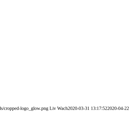
ads/cropped-logo_glow.png
Liv Wach
2020-03-31 13:17:52
2020-04-22