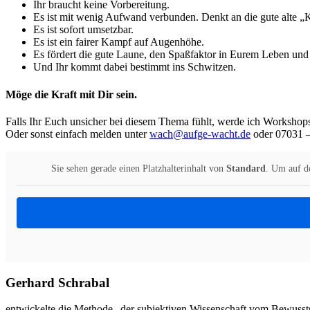
Ihr braucht keine Vorbereitung.
Es ist mit wenig Aufwand verbunden. Denkt an die gute alte „K
Es ist sofort umsetzbar.
Es ist ein fairer Kampf auf Augenhöhe.
Es fördert die gute Laune, den Spaßfaktor in Eurem Leben und
Und Ihr kommt dabei bestimmt ins Schwitzen.
Möge die Kraft mit Dir sein.
Falls Ihr Euch unsicher bei diesem Thema fühlt, werde ich Workshop
Oder sonst einfach melden unter
wach@aufge-wacht.de
oder 07031 –
Sie sehen gerade einen Platzhalterinhalt von
Standard
. Um auf de
Gerhard Schrabal
entwickelte die Methode „der subjektiven Wissenschaft vom Bewussts