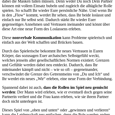
dabei die Masken fallen müssen. Denn weder Du noch Dein Partner
können mit vollem Einsatz bubeln und zugleich die alltägliche Rolle
spielen. So schafft Ihr wieder Eure persönliche Nähe. Und wenn Ihr
in den „Flow“ kommt, werdet Ihr sehen, dass Ihr beide loslasst und
einfach nur Ihr selbst seid. Dadurch stärkt Ihr wieder Euer
gegenseitiges Annehmen und Vertrauen ineinander und könnt über
diese Art eine neue Form des Loslassens erleben.
Diese
nonverbale Kommunikation
kann Probleme spielerisch und
einfach aus der Welt schaffen und Brücken bauen.
Durch das Spielerische bekommt Ihr neues Vertrauen in Euren
Körper, das sozusagen Euer archaisches Selbstgefühl weckt,
welches jenseits aller gesellschaftlichen Normen existiert. Grenzen
und Gefühle werden dabei neu entdeckt. Dadurch, dass Ihr
miteinander kämpft und nicht – wie so oft – gegeneinander,
verschwindet die Grenze des Getrenntseins von „Du und Ich“ und
Ihr werdet ein neues „Wir“ erleben, eine neue Form der Verbindung.
Spannend dabei ist auch,
dass die Rollen im Spiel neu gemischt
werden
: Der Mann wird erleben, wie er eventuell doch gegen seine
Partnerin verliert und die Frau kann erleben, wie sie ihrem Partner
doch nicht unterlegen ist.
Dieses Spiel von „oben und unten“ oder „gewinnen und verlieren“
kann die Leidenschaft neu entfachen, denn die Pole werden anders