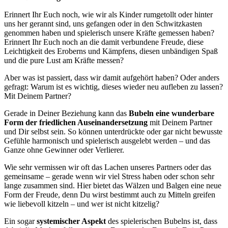
Erinnert Ihr Euch noch, wie wir als Kinder rumgetollt oder hinter
uns her gerannt sind, uns gefangen oder in den Schwitzkasten
genommen haben und spielerisch unsere Kräfte gemessen haben?
Erinnert Ihr Euch noch an die damit verbundene Freude, diese
Leichtigkeit des Eroberns und Kämpfens, diesen unbändigen Spaß
und die pure Lust am Kräfte messen?
Aber was ist passiert, dass wir damit aufgehört haben? Oder anders
gefragt: Warum ist es wichtig, dieses wieder neu aufleben zu lassen?
Mit Deinem Partner?
Gerade in Deiner Beziehung kann das
Bubeln eine wunderbare
Form der friedlichen Auseinandersetzung
mit Deinem Partner
und Dir selbst sein. So können unterdrückte oder gar nicht bewusste
Gefühle harmonisch und spielerisch ausgelebt werden – und das
Ganze ohne Gewinner oder Verlierer.
Wie sehr vermissen wir oft das Lachen unseres Partners oder das
gemeinsame – gerade wenn wir viel Stress haben oder schon sehr
lange zusammen sind. Hier bietet das Wälzen und Balgen eine neue
Form der Freude, denn Du wirst bestimmt auch zu Mitteln greifen
wie liebevoll kitzeln – und wer ist nicht kitzelig?
Ein sogar
systemischer Aspekt
des spielerischen Bubelns ist, dass