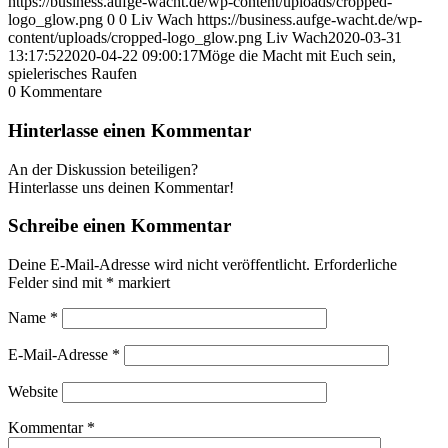
https://business.aufge-wacht.de/wp-content/uploads/cropped-
logo_glow.png
0
0
Liv Wach
https://business.aufge-wacht.de/wp-
content/uploads/cropped-logo_glow.png
Liv Wach
2020-03-31
13:17:52
2020-04-22 09:00:17
Möge die Macht mit Euch sein,
spielerisches Raufen
0
Kommentare
Hinterlasse einen Kommentar
An der Diskussion beteiligen?
Hinterlasse uns deinen Kommentar!
Schreibe einen Kommentar
Deine E-Mail-Adresse wird nicht veröffentlicht.
Erforderliche
Felder sind mit
*
markiert
Name
*
E-Mail-Adresse
*
Website
Kommentar
*