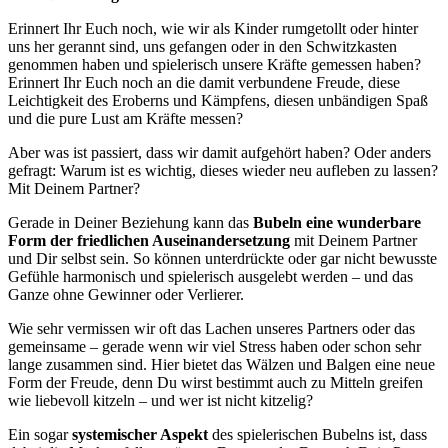
Erinnert Ihr Euch noch, wie wir als Kinder rumgetollt oder hinter
uns her gerannt sind, uns gefangen oder in den Schwitzkasten
genommen haben und spielerisch unsere Kräfte gemessen haben?
Erinnert Ihr Euch noch an die damit verbundene Freude, diese
Leichtigkeit des Eroberns und Kämpfens, diesen unbändigen Spaß
und die pure Lust am Kräfte messen?
Aber was ist passiert, dass wir damit aufgehört haben? Oder anders
gefragt: Warum ist es wichtig, dieses wieder neu aufleben zu lassen?
Mit Deinem Partner?
Gerade in Deiner Beziehung kann das
Bubeln eine wunderbare
Form der friedlichen Auseinandersetzung
mit Deinem Partner
und Dir selbst sein. So können unterdrückte oder gar nicht bewusste
Gefühle harmonisch und spielerisch ausgelebt werden – und das
Ganze ohne Gewinner oder Verlierer.
Wie sehr vermissen wir oft das Lachen unseres Partners oder das
gemeinsame – gerade wenn wir viel Stress haben oder schon sehr
lange zusammen sind. Hier bietet das Wälzen und Balgen eine neue
Form der Freude, denn Du wirst bestimmt auch zu Mitteln greifen
wie liebevoll kitzeln – und wer ist nicht kitzelig?
Ein sogar
systemischer Aspekt
des spielerischen Bubelns ist, dass