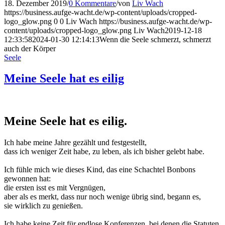
18. Dezember 2019
/
0 Kommentare
/
von
Liv Wach
https://business.aufge-wacht.de/wp-content/uploads/cropped-
logo_glow.png
0
0
Liv Wach
https://business.aufge-wacht.de/wp-
content/uploads/cropped-logo_glow.png
Liv Wach
2019-12-18
12:33:58
2024-01-30 12:14:13
Wenn die Seele schmerzt, schmerzt
auch der Körper
Seele
Meine Seele hat es eilig
Meine Seele hat es eilig.
Ich habe meine Jahre gezählt und festgestellt,
dass ich weniger Zeit habe, zu leben, als ich bisher gelebt habe.
Ich fühle mich wie dieses Kind, das eine Schachtel Bonbons
gewonnen hat:
die ersten isst es mit Vergnügen,
aber als es merkt, dass nur noch wenige übrig sind, begann es,
sie wirklich zu genießen.
Ich habe keine Zeit für endlose Konferenzen, bei denen die Statuten,