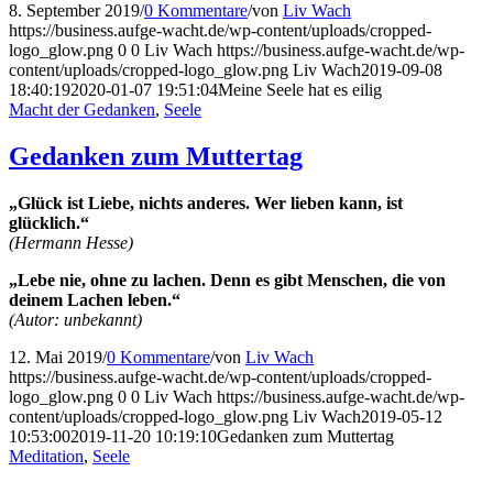
8. September 2019
/
0 Kommentare
/
von
Liv Wach
https://business.aufge-wacht.de/wp-content/uploads/cropped-
logo_glow.png
0
0
Liv Wach
https://business.aufge-wacht.de/wp-
content/uploads/cropped-logo_glow.png
Liv Wach
2019-09-08
18:40:19
2020-01-07 19:51:04
Meine Seele hat es eilig
Macht der Gedanken
,
Seele
Gedanken zum Muttertag
„Glück ist Liebe, nichts anderes. Wer lieben kann, ist
glücklich.“
(Hermann Hesse)
„Lebe nie, ohne zu lachen. Denn es gibt Menschen, die von
deinem Lachen leben.“
(Autor: unbekannt)
12. Mai 2019
/
0 Kommentare
/
von
Liv Wach
https://business.aufge-wacht.de/wp-content/uploads/cropped-
logo_glow.png
0
0
Liv Wach
https://business.aufge-wacht.de/wp-
content/uploads/cropped-logo_glow.png
Liv Wach
2019-05-12
10:53:00
2019-11-20 10:19:10
Gedanken zum Muttertag
Meditation
,
Seele