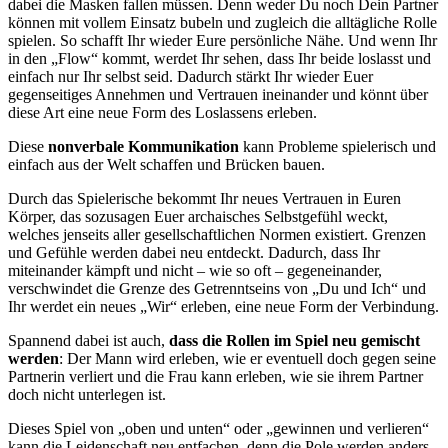
dabei die Masken fallen müssen. Denn weder Du noch Dein Partner
können mit vollem Einsatz bubeln und zugleich die alltägliche Rolle
spielen. So schafft Ihr wieder Eure persönliche Nähe. Und wenn Ihr
in den „Flow“ kommt, werdet Ihr sehen, dass Ihr beide loslasst und
einfach nur Ihr selbst seid. Dadurch stärkt Ihr wieder Euer
gegenseitiges Annehmen und Vertrauen ineinander und könnt über
diese Art eine neue Form des Loslassens erleben.
Diese
nonverbale Kommunikation
kann Probleme spielerisch und
einfach aus der Welt schaffen und Brücken bauen.
Durch das Spielerische bekommt Ihr neues Vertrauen in Euren
Körper, das sozusagen Euer archaisches Selbstgefühl weckt,
welches jenseits aller gesellschaftlichen Normen existiert. Grenzen
und Gefühle werden dabei neu entdeckt. Dadurch, dass Ihr
miteinander kämpft und nicht – wie so oft – gegeneinander,
verschwindet die Grenze des Getrenntseins von „Du und Ich“ und
Ihr werdet ein neues „Wir“ erleben, eine neue Form der Verbindung.
Spannend dabei ist auch,
dass die Rollen im Spiel neu gemischt
werden
: Der Mann wird erleben, wie er eventuell doch gegen seine
Partnerin verliert und die Frau kann erleben, wie sie ihrem Partner
doch nicht unterlegen ist.
Dieses Spiel von „oben und unten“ oder „gewinnen und verlieren“
kann die Leidenschaft neu entfachen, denn die Pole werden anders